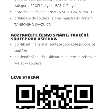
kategorie PROFI (1.liga) – BASIC (2.liga)
pravidla soutěže naleznete v SOUTĚŽNÍM ŘÁDU
přihlášení do soutěže je přes registrační systém
TANEČNÍHO SVAZU ČR
ROZTANČETE ČESKO s námi. Taneční
soutěž pro všechny.
po kliknutí na termín soutěze zobrazíte propozice
soutěže
po skončení soutěže kliknutím na termín zobrazíte
výsledky soutěže
Live Stream