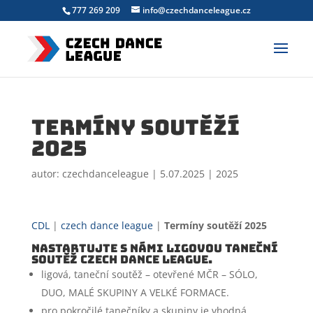
777 269 209
info@czechdanceleague.cz
Termíny soutěží
2025
autor:
czechdanceleague
|
5.07.2025
|
2025
CDL
|
czech dance league
|
Termíny soutěží 2025
Nastartujte s námi Ligovou taneční
soutěž CZECH DANCE league.
ligová, taneční soutěž – otevřené MČR – SÓLO,
DUO, MALÉ SKUPINY A VELKÉ FORMACE.
pro pokročilé tanečníky a skupiny je vhodná