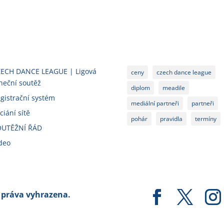
ECH DANCE LEAGUE | Ligová
ceny
czech dance league
neční soutěž
diplom
meadile
gistrační systém
mediální partneři
partneři
ciání sítě
pohár
pravidla
termíny
OUTĚŽNÍ ŘÁD
deo
práva vyhrazena.