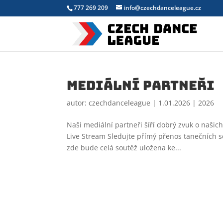
777 269 209
info@czechdanceleague.cz
Mediální partneři
autor:
czechdanceleague
|
1.01.2026
|
2026
Naši mediální partneři šíří dobrý zvuk o našich 
Live Stream Sledujte přímý přenos tanečních s
zde bude celá soutěž uložena ke...